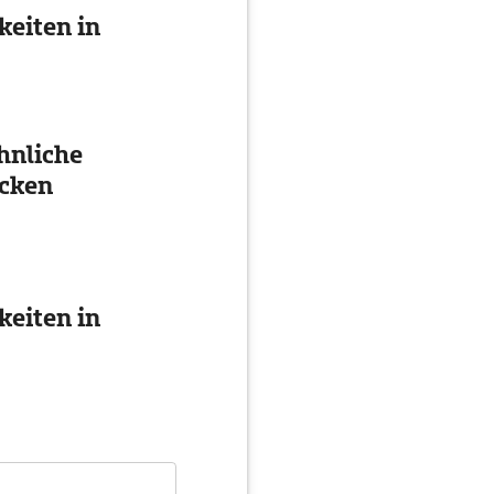
eiten in
hnliche
cken
eiten in