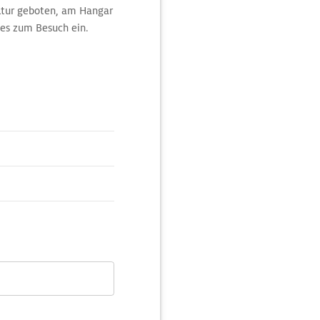
ultur geboten, am Hangar
es zum Besuch ein.
n Delmas mit ihren vier
fen durchlässt.