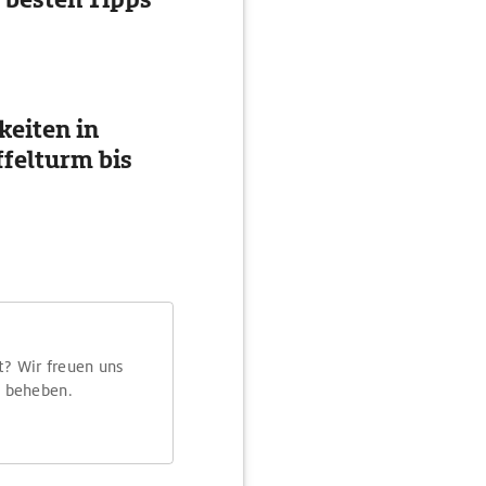
eiten in
ffelturm bis
t? Wir freuen uns
m beheben.