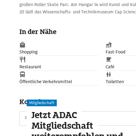
großen Roller Skate Parc. Am Hangar 14 wird Kunst und K
20 lädt das Wissenschafts- und Technikmuseum Cap Scienc
Blickfang im Norden ist die Hubbrücke Pont Jacques Chaba
87 m hohen Türmen, die Kreuzfahrtschiffe zum Passagierha
In der Nähe
Shopping
Fast-Food
Restaurant
Café
Öffentliche Verkehrsmittel
Toiletten
Kontakt
Mitgliedschaft
Jetzt ADAC
33000 Bordeaux, Frankreich
Mitgliedschaft