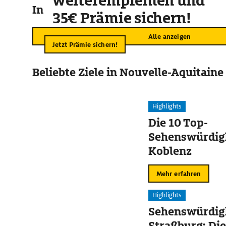
weiterempfehlen und
In der Umgebung
35€ Prämie sichern!
Alle anzeigen
Jetzt Prämie sichern!
Beliebte Ziele in Nouvelle-Aquitaine
Highlights
Die 10 Top-
Sehenswürdigk
Koblenz
Mehr erfahren
Highlights
Sehenswürdigk
Straßburg: Die