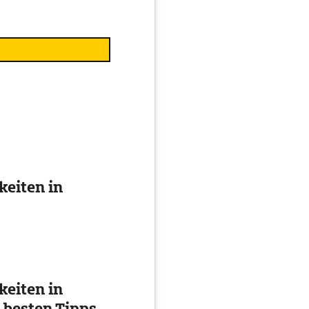
eiten in
eiten in
 besten Tipps