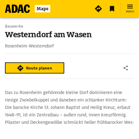
Maps
MENÜ
Bauwerke
Westerndorf am Wasen
Rosenheim-Westerndorf
Route planen
Das zu Rosenheim gehörende kleine Dorf dominieren eine
riesige Zwiebelkuppel und daneben ein schlanker Kirchturm:
Die barocke Kirche St. Johann Baptist und Heilig Kreuz, erbaut
1648–91, ist ein Zentralbau – außen rund, innen kreuzförmig.
Pilaster und Deckengewölbe schmückt heller frühbarocker Wes­
so­brunner Modelstuck. Dagegen kontrastieren starkfarbige
Altäre.