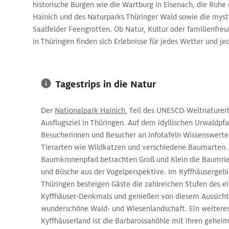
historische Burgen wie die Wartburg in Eisenach, die Ruhe
Hainich und des Naturparks Thüringer Wald sowie die myst
Saalfelder Feengrotten. Ob Natur, Kultur oder familienfreu
in Thüringen finden sich Erlebnisse für jedes Wetter und 
Tagestrips in die Natur
Der
Nationalpark Hainich
, Teil des UNESCO-Weltnaturerbe
Ausflugsziel in Thüringen. Auf dem idyllischen Urwaldpf
Besucherinnen und Besucher an Infotafeln Wissenswerte
Tierarten wie Wildkatzen und verschiedene Baumarten.
Baumkronenpfad betrachten Groß und Klein die Baumrie
und Büsche aus der Vogelperspektive. Im Kyffhäusergeb
Thüringen besteigen Gäste die zahlreichen Stufen des e
Kyffhäuser-Denkmals und genießen von diesem Aussicht
wunderschöne Wald- und Wiesenlandschaft. Ein weiteres
Kyffhäuserland ist die Barbarossahöhle mit ihren geheim