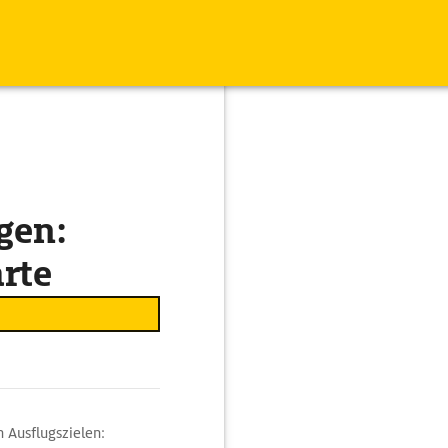
gen:
arte
 Ausflugszielen: