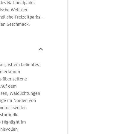
 des Nationalparks
ische Welt der
ndliche Freizeitparks –
jeden Geschmack.
s, ist ein beliebtes
ad erfahren
s über seltene
 Auf dem
sen, Waldlichtungen
irge im Norden von
indrucksvollen
sturm die
 Highlight im
nisvollen