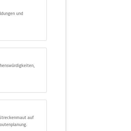
eldungen und
ehens­würdig­keiten,
 Streckenmaut auf
Routenplanung.