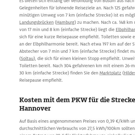
Es bieten sich entlang der Verbindung von Büsum aus nac
Gelegenheiten für lohnende Reiseziele an. Nach 125 gefah
minütigen Umweg von 7 km (einfache Strecke) ist es mögli
Landungsbrücken
(
Hamburg
) zu machen. Nach ca. 148 km
von 17 min und 8 km (einfache Strecke) liegt die
Elbphilha
sich für eine kurze Reisepause empfiehlt. Toiletten sowie
an der Elbphilharmonie bereit. Nach etwa 197 km auf der 
Abstecher von 7 min und 7 km (einfache Strecke) findet m
(
Soltau
), die sich für einen kleinen Stopp empfiehlt. Unwe
Toiletten bereit. Nach 304 gefahrenen km mit einem 26-m
30 km (einfache Strecke) finden Sie den
Marktplatz
(
Hilde
Reisepause empfiehlt.
Kosten mit dem PKW für die Streck
Hannover
Auf Basis eines angenommenen Preises von 0,39 €/kWh un
durchschnittlichen Verbrauchs von 27,5 kWh/100km sollte