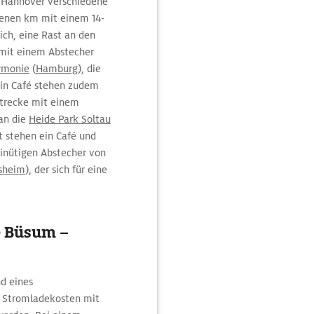
h Hannover verschiedene
renen km mit einem 14-
ch, eine Rast an den
 mit einem Abstecher
rmonie
(
Hamburg
), die
 ein Café stehen zudem
Strecke mit einem
an die
Heide Park Soltau
it stehen ein Café und
inütigen Abstecher von
sheim
), der sich für eine
e Büsum –
d eines
n Stromladekosten mit