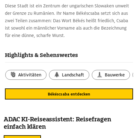
Diese Stadt ist ein Zentrum der ungarischen Slowaken unweit
der Grenze zu Rumänien. Ihr Name Békéscsaba setzt sich aus
zwei Teilen zusammen: Das Wort Békés heißt friedlich, Csaba
ist sowohl ein männlicher Vorname als auch die Bezeichnung
für eine dünne, scharfe Wurst.
In diesem Ort macht man am besten einen Spaziergang
Highlights & Sehenswertes
entlang dem Èlövíz-Kanal, der dank der hier aufgestellten
Büsten berühmter Ungarn zu einem Spaziergang in die
Vergangenheit wird.
Aktivitäten
Landschaft
Bauwerke
Békéscsaba entdecken
ADAC KI-Reiseassistent: Reisefragen
einfach klären