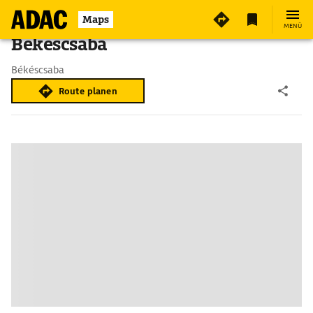
Maps
MENÜ
Békéscsaba
Békéscsaba
Route planen