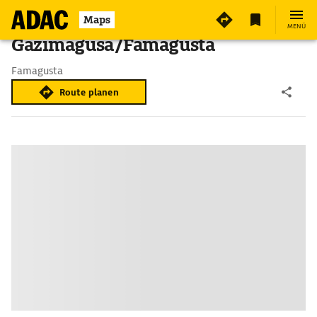
Maps
MENÜ
Gazimagusa/Famagusta
Famagusta
Route planen