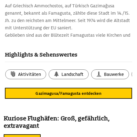
Auf Griechisch Ammochostos, auf Türkisch Gazimağusa
genannt, bekannt als Famagusta, zählte diese Stadt im 14./15.
Jh. zu den reichsten am Mittelmeer. Seit 1974 wird die Altstadt
mit Unterstützung der EU saniert.
Geblieben sind aus der Blütezeit Famagustas viele Kirchen und
Kirchenruinen innerhalb der 3,5 km langen Stadtmauern. Diese
Gotteshäuser aller Konfessionen vermitteln einen Eindruck von
Highlights & Sehenswertes
der Vielfalt der Stilrichtungen und der einst hier lebenden
Nationalitäten. Darunter sind die armenische Kirche, die der
Nestorianer und die Doppelkirche des Templer- und
Aktivitäten
Landschaft
Bauwerke
Johanniterordens. Nur noch in Ruinen steht die
Franziskanerkirche aus dem 13. Jh.
Gazimagusa/Famagusta entdecken
Kuriose Flughäfen: Groß, gefährlich,
extravagant