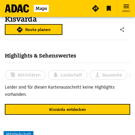
Maps
MENÜ
Kisvárda
Route planen
Highlights & Sehenswertes
Aktivitäten
Landschaft
Bauwerke
Leider sind für diesen Kartenausschnitt keine Highlights
vorhanden.
Kisvárda entdecken
Mitgliedschaft