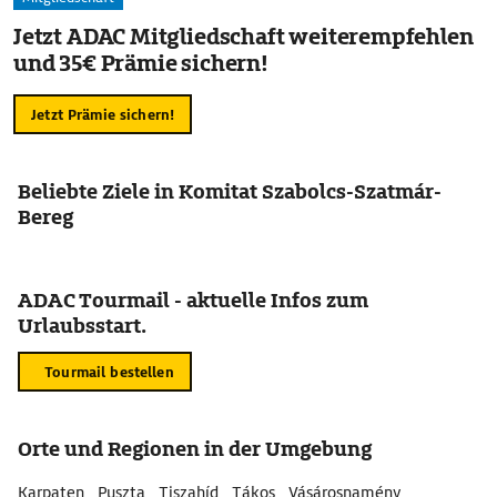
Jetzt ADAC Mitgliedschaft weiterempfehlen
und 35€ Prämie sichern!
Jetzt Prämie sichern!
Beliebte Ziele in Komitat Szabolcs-Szatmár-
Bereg
ADAC Tourmail - aktuelle Infos zum
Urlaubsstart.
Tourmail bestellen
Orte und Regionen in der Umgebung
Karpaten
Puszta
Tiszahíd
Tákos
Vásárosnamény