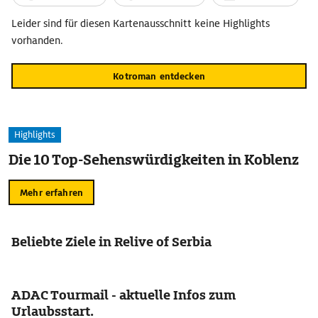
befahren. Touristen lassen sich gern vom »alten«
Bahnhofsgebäude in Golubicsi täuschen, das nur eine
Leider sind für diesen Kartenausschnitt keine Highlights
Filmkulisse ist. Der echte Bahnhof von Mokra Gora dient auch
vorhanden.
als gemütliche Pension mit Restaurant. Auf dem Berg
Mecavnik hat Kusturica das Ethno-Dorf Drvengrad bauen
Kotroman entdecken
lassen, mit traditionellen Holzhäuschen und einer Kirche
Highlights
Die 10 Top-Sehenswürdigkeiten in Koblenz
Mehr erfahren
Beliebte Ziele in Relive of Serbia
ADAC Tourmail - aktuelle Infos zum
Urlaubsstart.