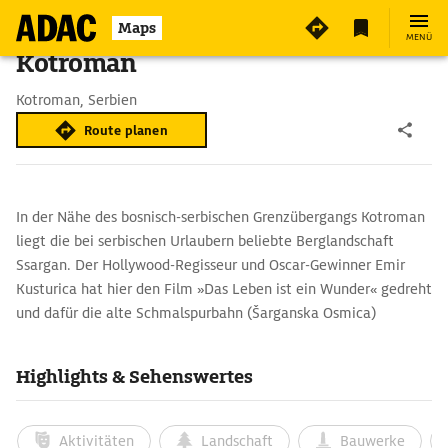
Maps
MENÜ
Kotroman
Kotroman, Serbien
Route planen
In der Nähe des bosnisch-serbischen Grenzübergangs Kotroman
liegt die bei serbischen Urlaubern beliebte Berglandschaft
Ssargan. Der Hollywood-Regisseur und Oscar-Gewinner Emir
Kusturica hat hier den Film »Das Leben ist ein Wunder« gedreht
und dafür die alte Schmalspurbahn (Šarganska Osmica)
wiederbelebt. Ihre Trasse windet sich in verwinkelten Kurven in
Form einer Acht durch das waldige Bergmassiv über
Highlights & Sehenswertes
Bergstrecke zwischen Mokra Gora und Šargan Vitasi und führt
wieder wie früher bis ins bosnische Visegrad. Allerdings wird der
bosnische Streckenteil nur in Ausnahmefällen
Aktivitäten
Landschaft
Bauwerke