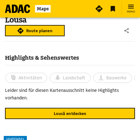
Maps
MENÜ
Lousã
Route planen
Highlights & Sehenswertes
Aktivitäten
Landschaft
Bauwerke
Leider sind für diesen Kartenausschnitt keine Highlights
vorhanden.
Lousã entdecken
Highlights