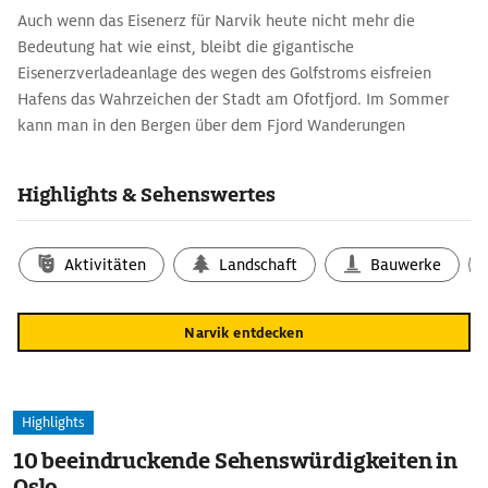
Auch wenn das Eisenerz für Narvik heute nicht mehr die
Bedeutung hat wie einst, bleibt die gigantische
Eisenerzverladeanlage des wegen des Golfstroms eisfreien
Hafens das Wahrzeichen der Stadt am Ofotfjord. Im Sommer
kann man in den Bergen über dem Fjord Wanderungen
unternehmen, im Winter zählt die Region rund um Narvik zu
den besten Skigebieten Norwegens und ist ideal, um das
Highlights & Sehenswertes
Nordlicht zu beobachten.
Aktivitäten
Landschaft
Bauwerke
Narvik entdecken
Highlights
10 beeindruckende Sehenswürdigkeiten in
Oslo