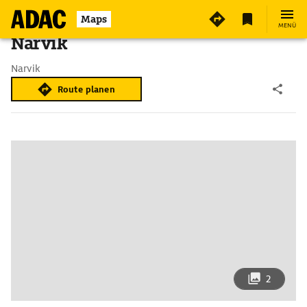
Maps
MENÜ
Narvik
Narvik
Route planen
2