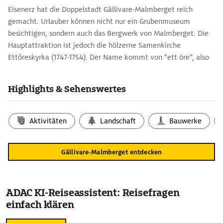
Eisenerz hat die Doppelstadt Gällivare-Malmberget reich
gemacht. Urlauber können nicht nur ein Grubenmuseum
besichtigen, sondern auch das Bergwerk von Malmberget. Die
Hauptattraktion ist jedoch die hölzerne Samenkirche
Ettöreskyrka (1747-1754). Der Name kommt von "ett öre", also
ein Öre, weil jeder Haushalt in Schweden für den Bau der Kirche
einen Öre spendete. Ebenso aus Holz gebaut ist der schmucke,
Highlights & Sehenswertes
denkmalgeschützte Bahnhof des Ortes, der 1887 im
Blockhausstil errichtet wurde. Gällivare liegt an der Ofotbahn
von Luleå nach Narvik und ist Endpunkt der Inlandsbanan. Ein
Aktivitäten
Landschaft
Bauwerke
paar Kilometer südwestlich liegt der ganzjährig viel besuchte
823 m hohe Aussichtsberg Dundred (häufig auch Dundret
Gällivare-Malmberget entdecken
geschrieben), auf den eine steile, schmale Straße hinaufführt.
Besonders begehrt ist vom 2. Juni bis 12. Juli der Ausblick auf
die von der Mitternachtssonne verzauberte Landschaft.
ADAC KI-Reiseassistent: Reisefragen
einfach klären