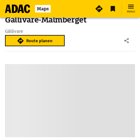
Maps
MENÜ
Gällivare-Malmberget
Gällivare
Route planen