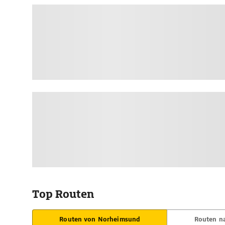
Top Routen
Routen von Norheimsund
Routen n