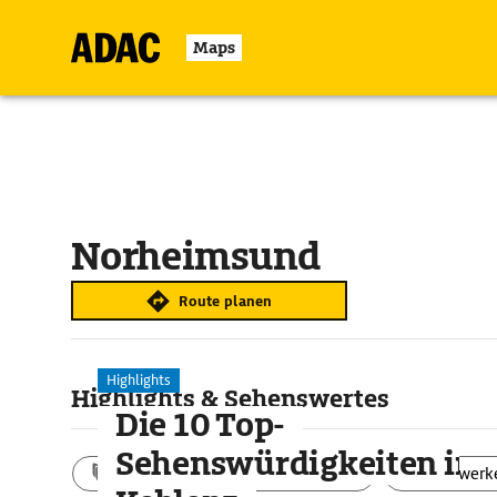
Maps
Norheimsund
Route planen
Highlights
Highlights & Sehenswertes
Die 10 Top-
Sehenswürdigkeiten in
Aktivitäten
Landschaft
Bauwerk