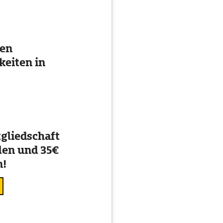
ten
eiten in
gliedschaft
en und 35€
n!