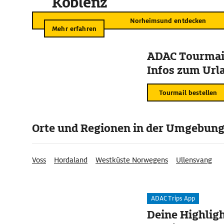
Koblenz
Norheimsund entdecken
Mehr erfahren
ADAC Tourmail
Infos zum Urla
Tourmail bestellen
Orte und Regionen in der Umgebun
Voss
Hordaland
Westküste Norwegens
Ullensvang
ADAC Trips App
Deine Highligh