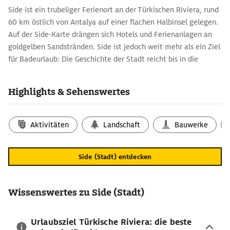
Side ist ein trubeliger Ferienort an der Türkischen Riviera, rund
60 km östlich von Antalya auf einer flachen Halbinsel gelegen.
Auf der Side-Karte drängen sich Hotels und Ferienanlagen an
goldgelben Sandstränden. Side ist jedoch weit mehr als ein Ziel
für Badeurlaub: Die Geschichte der Stadt reicht bis in die
Antike zurück. Vom 2. Jh. v. Chr. bis in die Römerzeit war Side
eine bedeutende Hafenstadt und Zentrum der antiken Region
Highlights & Sehenswertes
Pamphylien zwischen dem heutigen Antalya und dem
Taurusgebirge. Eine Reise nach Side ist auch eine Reise in eine
aufregende Vergangenheit!
Aktivitäten
Landschaft
Bauwerke
Reiseführer in die Antike – Besuch im alten
Side
Side (Stadt) entdecken
Am Hafen von Side (Stadt) ragen noch heute die fünf weißen
Marmorsäulen des Apollo-Tempels in den meist strahlend
blauen Himmel und bieten eines der beliebtesten Fotomotive
Wissenswertes zu Side (Stadt)
des Reiseziels. Besonders zum Sonnenuntergang herrscht hier
eine nahezu mystische Stimmung. Ein weiteres antikes
Urlaubsziel Türkische Riviera: die beste
Highlight findet sich auf der Side-Stadtkarte an der