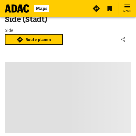
Maps
MENÜ
Side (Stadt)
Side
Route planen