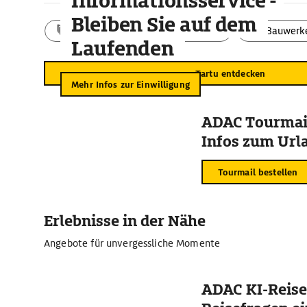
Informationsservice -
Bleiben Sie auf dem
Aktivitäten
Landschaft
Bauwerk
Laufenden
Tartu entdecken
Mehr Infos zur Einwilligung
ADAC Tourmail
Infos zum Urla
Tourmail bestellen
Erlebnisse in der Nähe
Angebote für unvergessliche Momente
ADAC KI-Reise