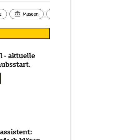
e
Museen
Ortsbild
Touren
Ges
 - aktuelle
ubsstart.
assistent: