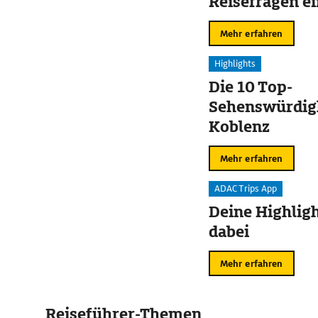
Reisefragen ei
Mehr erfahren
Highlights
Die 10 Top-
Sehenswürdigk
Koblenz
Mehr erfahren
ADAC Trips App
Deine Highligh
dabei
Mehr erfahren
Reiseführer-Themen