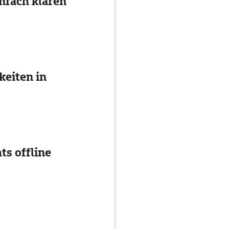
nfach klären
eiten in
ts offline