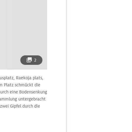
2
usplatz, Raekoja plats,
m Platz schmückt die
 durch eine Bodensenkung
tsammlung untergebracht
zwei Gipfel durch die
 die Ruinen der
 die Sternwarte und der
ersität.