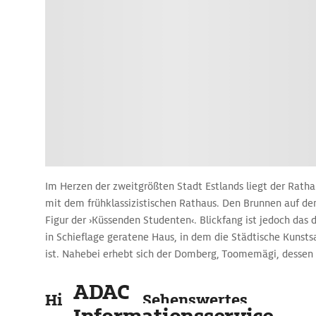
Im Herzen der zweitgrößten Stadt Estlands liegt der Ratha
mit dem frühklassizistischen Rathaus. Den Brunnen auf de
Figur der ›Küssenden Studenten‹. Blickfang ist jedoch das
in Schieflage geratene Haus, in dem die Städtische Kuns
ist. Nahebei erhebt sich der Domberg, Toomemägi, dessen 
Engels- und die Teufelsbrücke verbunden sind. Hier stehen
ADAC
Domkirche, die bei einem Brand 1624 endgültig unterging,
Highlights & Sehenswertes
ab 1805 gebaute Lehrsaal des Alten Anatomikums der Univ