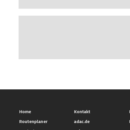
Home
Kontakt
Routenplaner
adac.de