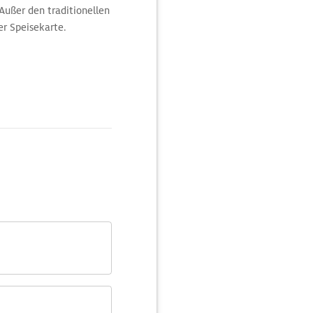
Außer den traditionellen
r Speisekarte.
t vom Chinesischen Turm
s zum Aumeister.