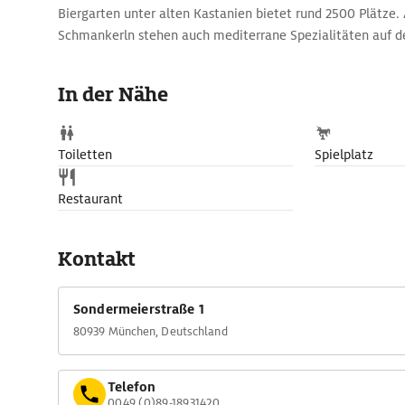
Biergarten unter alten Kastanien bietet rund 2500 Plätze. 
Schmankerln stehen auch mediterrane Spezialitäten auf de
Ein schöner Radlausflug durch den Englischen Garten führ
auf einer idyllisch verlaufenden, aber geteerten Straße bi
In der Nähe
Toiletten
Spielplatz
Restaurant
Kontakt
Sondermeierstraße 1
80939 München, Deutschland
Telefon
0049 (0)89-18931420