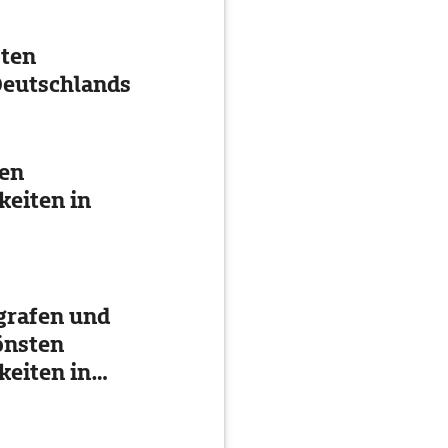
ten
eutschlands
ten
eiten in
grafen und
önsten
eiten in