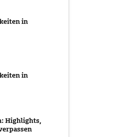
eiten in
eiten in
: Highlights,
 verpassen