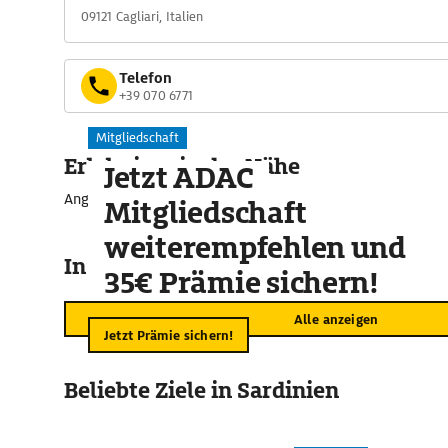
09121 Cagliari, Italien
Telefon
+39 070 6771
Mitgliedschaft
Erlebnisse in der Nähe
Jetzt ADAC
Angebote für unvergessliche Momente
Mitgliedschaft
weiterempfehlen und
In der Umgebung
35€ Prämie sichern!
Alle anzeigen
Jetzt Prämie sichern!
Beliebte Ziele in Sardinien