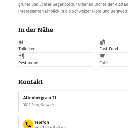
grüner und lichter Gegenpol zur urbanen Dichte der Altstad
interessanten Einblick in die Schweizer Flora und Bergwelt 
Ein vielfältiges Veranstaltungsprogramm ergänzt das Erleb
Workshops, Kräuterfesten, Vernissagen und Märchenabend
In der Nähe
Toiletten
Fast-Food
Restaurant
Café
Kontakt
Altenbergrain 21
3013 Bern, Schweiz
Telefon
+41 (0)31 631 49 45