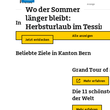
Preise
Anzeige
Wo der Sommer
länger bleibt:
In der Umgebung
Herbsturlaub im Tessin
Alle anzeigen
Jetzt entdecken
Beliebte Ziele in Kanton Bern
Grand Tour of
Mehr erfahren
Die 11 schöns
der Welt
Mehr erfahren