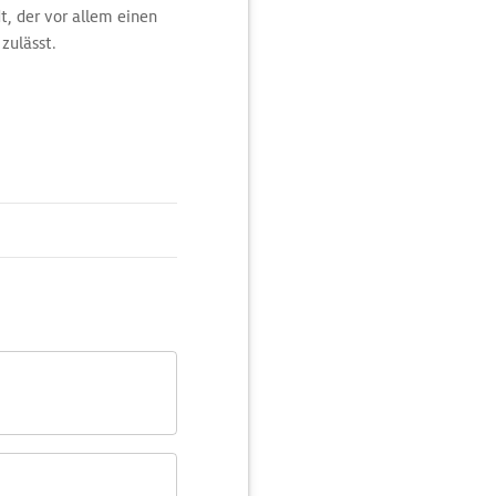
t, der vor allem einen
zulässt.
nis Natur mit
en.