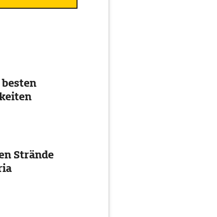
 besten
keiten
ten Strände
ria