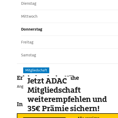
Dienstag
Mittwoch
Donnerstag
Freitag
Samstag
Mitgliedschaft
Erlebnisse in der Nähe
Jetzt ADAC
Angebote für unvergessliche Momente
Mitgliedschaft
weiterempfehlen und
In der Umgebung
35€ Prämie sichern!