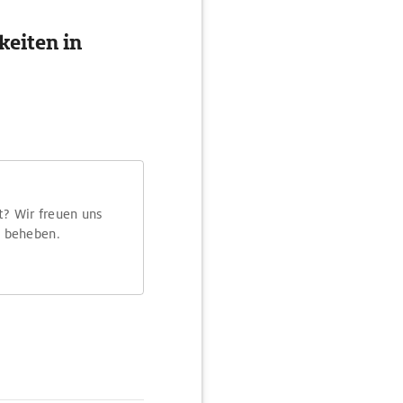
eiten in
t? Wir freuen uns
m beheben.