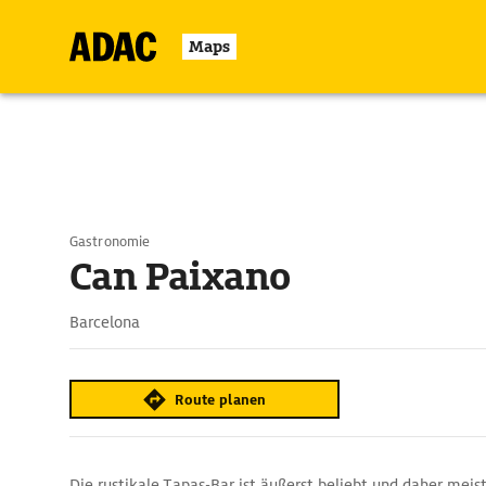
Maps
Gastronomie
Can Paixano
Barcelona
Route planen
Die rustikale Tapas-Bar ist äußerst beliebt und daher meis