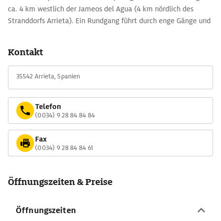
ca. 4 km westlich der Jameos del Agua (4 km nördlich des
Stranddorfs Arrieta). Ein Rundgang führt durch enge Gänge und
dunkle Grotten - magisch beleuchtet, ein bisschen unheimlich,
sehr spannend. Früher versteckten sich hier die Kanarier vor
Kontakt
angreifenden Piraten.
35542 Arrieta, Spanien
Telefon
(0034) 9 28 84 84 84
Fax
(0034) 9 28 84 84 61
Öffnungszeiten & Preise
Öffnungszeiten