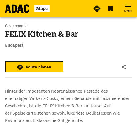
Maps
MENÜ
Gastronomie
FELIX Kitchen & Bar
Budapest
Route planen
Hinter der imposanten Neorenaissance-Fassade des
ehemaligen Várkert-Kiosks, einem Gebäude mit faszinierender
Geschichte, ist die FELIX Kitchen & Bar zu Hause. Auf
der Speisekarte stehen sowohl luxuriöse Delikatessen wie
Kaviar als auch klassische Grillgerichte.
Doch ein Besuch in der Felix Kitchen & Bar bietet nicht nur