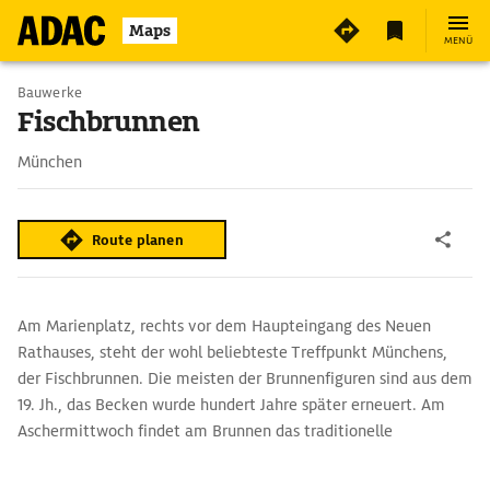
4
Maps
MENÜ
Bauwerke
Fischbrunnen
München
Route planen
Am Marienplatz, rechts vor dem Haupteingang des Neuen
Rathauses, steht der wohl beliebteste Treffpunkt Münchens,
der Fischbrunnen. Die meisten der Brunnenfiguren sind aus dem
19. Jh., das Becken wurde hundert Jahre später erneuert. Am
Aschermittwoch findet am Brunnen das traditionelle
Geldbeutelwaschen statt. Als erstes taucht der Münchner
Oberbürgermeister das leere Stadtsäckel ins Wasser, damit