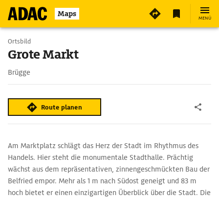
Maps
MENÜ
Ortsbild
Grote Markt
Brügge
Route planen
Am Marktplatz schlägt das Herz der Stadt im Rhythmus des
Handels. Hier steht die monumentale Stadthalle. Prächtig
wächst aus dem repräsentativen, zinnengeschmückten Bau der
Belfried empor. Mehr als 1 m nach Südost geneigt und 83 m
hoch bietet er einen einzigartigen Überblick über die Stadt. Die
fein verzierten Gildehäuser, die den Platz säumen, können
durchaus mithalten: das neugotische Gebäude der