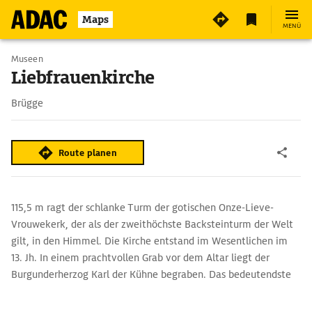
4
Maps
MENÜ
Museen
Liebfrauenkirche
Brügge
Route planen
115,5 m ragt der schlanke Turm der gotischen Onze-Lieve-
Vrouwekerk, der als der zweithöchste Backsteinturm der Welt
gilt, in den Himmel. Die Kirche entstand im Wesentlichen im
13. Jh. In einem prachtvollen Grab vor dem Altar liegt der
Burgunderherzog Karl der Kühne begraben. Das bedeutendste
Kunstwerk der Kirche, die ›Madonna mit Kind‹ aus weißem
Marmor, stammt von Michelangelo (1503).