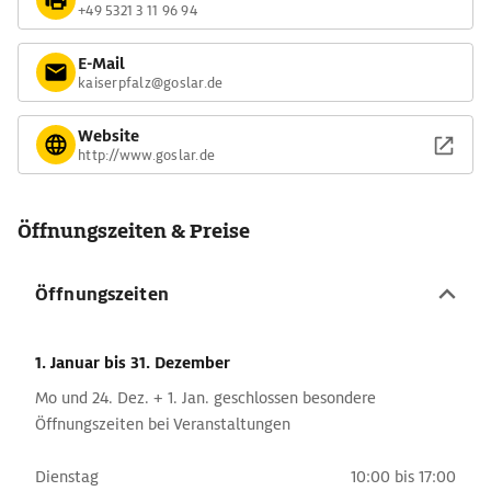
Vorkommen erschöpft, doch Museum und Besucherbergwerk
+49 5321 3 11 96 94
sind mit dem Reiseführer einen Abstecher wert. Auf rund
22.000 m² Fläche erfahren Urlaubsgäste alles über die
E-Mail
kaiserpfalz@goslar.de
Geschichte des Bergbaus. Besonders eindrucksvoll ist der
Abstieg in den Rathstiefste-Stollen, der sich über eine Länge
Website
von 1.000 m erstreckt.
http://www.goslar.de
Öffnungszeiten & Preise
Öffnungszeiten
1. Januar
bis 31. Dezember
Mo und 24. Dez. + 1. Jan. geschlossen besondere
Öffnungszeiten bei Veranstaltungen
Dienstag
10:00 bis 17:00