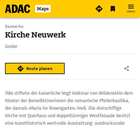
Maps
MENÜ
Bauwerke
Kirche Neuwerk
Goslar
Route planen
1186 stiftete der kaiserliche Vogt Volkmar von Wildenstein dem
Kloster der Benediktinerinnen die romanische Pfeilerbasilika,
die damals ›Maria im Rosengarten‹ hieß. Die dreischiffige
Kirche mit Querhaus und doppeltürmiger Westfassade besitzt
eine kunsthistorisch wertvolle Ausstattung: ausdrucksvolle
figürliche und ornamentale Bauplastik an Kapitellen und
Säulen und im Kirchenraum spätromanische Wandmalereien