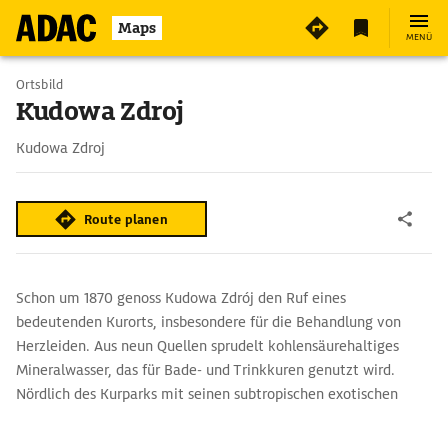
Maps
MENÜ
Ortsbild
Kudowa Zdroj
Kudowa Zdroj
Route planen
Schon um 1870 genoss Kudowa Zdrój den Ruf eines
bedeutenden Kurorts, insbesondere für die Behandlung von
Herzleiden. Aus neun Quellen sprudelt kohlensäurehaltiges
Mineralwasser, das für Bade- und Trinkkuren genutzt wird.
Nördlich des Kurparks mit seinen subtropischen exotischen
Pflanzen führt der Weg zum Dorf Czermna, in dem 1776 der
Priester Wacław Tomaszek eine Schädelkapelle (Kaplica