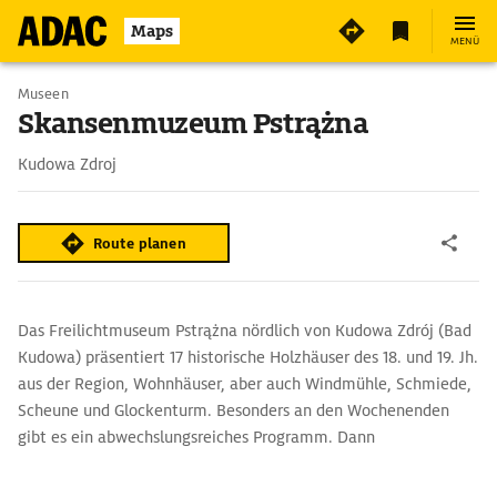
2
Maps
MENÜ
Museen
Skansenmuzeum Pstrążna
Kudowa Zdroj
Route planen
Das Freilichtmuseum Pstrążna nördlich von Kudowa Zdrój (Bad
Kudowa) präsentiert 17 historische Holzhäuser des 18. und 19. Jh.
aus der Region, Wohnhäuser, aber auch Windmühle, Schmiede,
Scheune und Glockenturm. Besonders an den Wochenenden
gibt es ein abwechslungsreiches Programm. Dann
können Besucher beim Brotbacken zuschauen und dem
Schmied bei seiner Arbeit über die Schulter blicken.