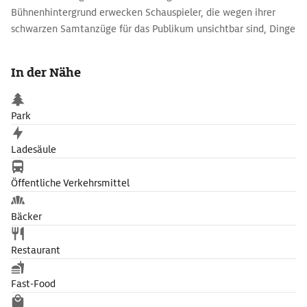
Bühnenhintergrund erwecken Schauspieler, die wegen ihrer
schwarzen Samtanzüge für das Publikum unsichtbar sind, Dinge
zum Leben und lassen sie scheinbar schwerelos durch den
Raum schweben. Das Theater Laterna Magika perfektionierte
In der Nähe
diese Spielart in den sechziger Jahren des 20. Jh., verflocht sie
mit Film, Ballett und Musik und erlangte so mit einer frühen
Form von ›Multimedia‹Weltruhm.
Park
Ladesäule
Öffentliche Verkehrsmittel
Bäcker
Restaurant
Fast-Food