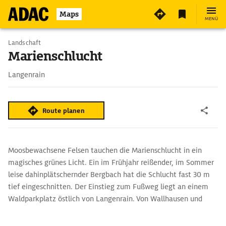
Maps
MENÜ
Landschaft
Marienschlucht
Langenrain
Route planen
Moosbewachsene Felsen tauchen die Marienschlucht in ein
magisches grünes Licht. Ein im Frühjahr reißender, im Sommer
leise dahinplätschernder Bergbach hat die Schlucht fast 30 m
tief eingeschnitten. Der Einstieg zum Fußweg liegt an einem
Waldparkplatz östlich von Langenrain. Von Wallhausen und
Bodman führen Wanderwege hierher, und die Schiffe von
Überlingen oder Sipplingen legen am Ausgang der Schlucht an.