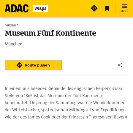
4
Maps
MENÜ
Museen
Museum Fünf Kontinente
München
Route planen
In einem ausladenden Gebäude des englischen Perpendicular
Style von 1865 ist das Museum der Fünf Kontinente
beheimatet. Ursprung der Sammlung war die Wunderkammer
der Wittelsbacher, später kamen Mitbringsel von Expeditionen
wie der des James Cook oder der Prinzessin Therese von Bayern
hinzu. Gezeigt wird Kunst und Kunsthandwerk aus Afrika,
Amerika, Aus tralien, Ozeanien und Asien.