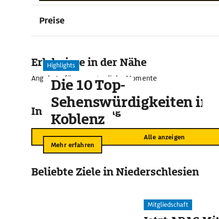
Preise
Erlebnisse in der Nähe
Highlights
Angebote für unvergessliche Momente
Die 10 Top-
Sehenswürdigkeiten in
In der Umgebung
Koblenz
Alle anzeigen
Mehr erfahren
Beliebte Ziele in Niederschlesien
Mitgliedschaft