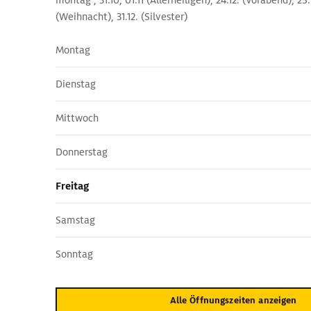
montag , 31.10, 01.11 (Allerheiligen), 24.12. (Vorabend), 25
(Weihnacht), 31.12. (Silvester)
Montag
Dienstag
Mittwoch
Donnerstag
Freitag
Samstag
Sonntag
Alle Öffnungszeiten anzeigen