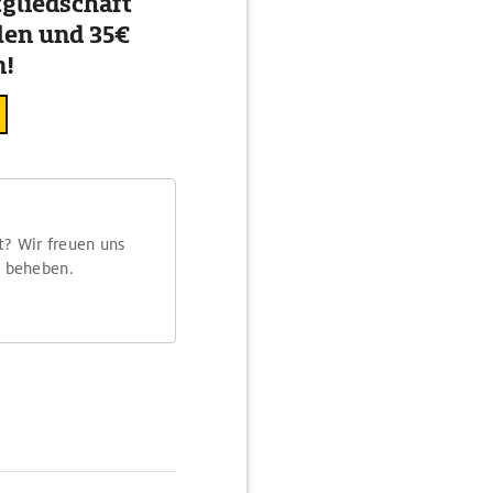
gliedschaft
en und 35€
n!
t? Wir freuen uns
m beheben.