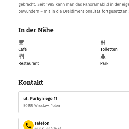
gebracht. Seit 1985 kann man das Panoramabild in der eig
bewundern – mit in die Dreidimensionalität fortgesetzte
Erlebnis.
In der Nähe
Café
Toiletten
Restaurant
Park
Kontakt
ul. Purkyniego 11
50155 Wroclaw, Polen
Telefon
+48 71 3 44 16 61