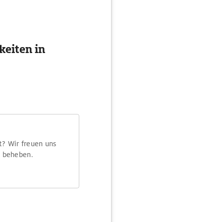
eiten in
t? Wir freuen uns
m beheben.