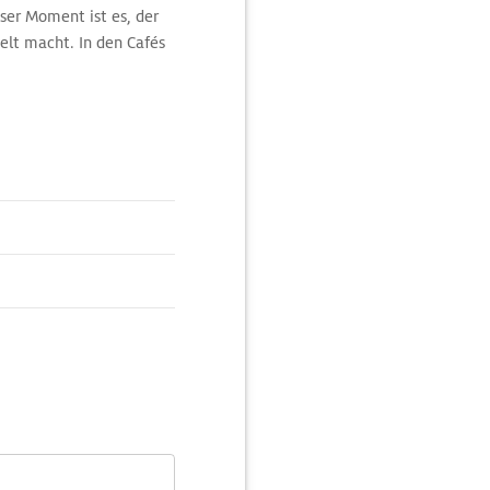
ser Moment ist es, der
elt macht. In den Cafés
der, um das lebhafte
 2. Juli und 16. August
 Seneser Stadtbezirke,