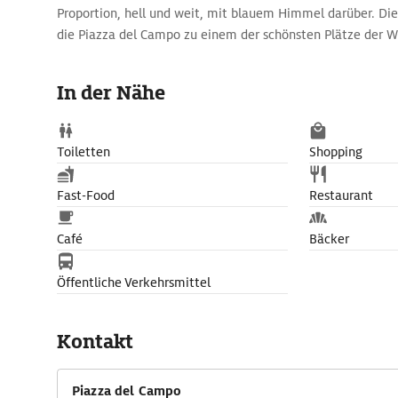
Proportion, hell und weit, mit blauem Himmel darüber. Die
die Piazza del Campo zu einem der schönsten Plätze der W
und Bars an der Piazza lassen sich alle Besucher gerne nie
Treiben zu beobachten. Auf dem Campo findet alljährlich am
In der Nähe
der Palio statt. Das Pferderennen ist ein Wettstreit der 17
der Contrade.
Toiletten
Shopping
Fast-Food
Restaurant
Café
Bäcker
Öffentliche Verkehrsmittel
Kontakt
Piazza del Campo