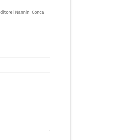
ditorei Nannini Conca
bäck, Nougat, Eis und
 Sienas süße Delikatesse
ut haltbar.