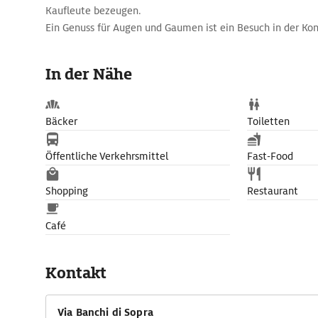
Kaufleute bezeugen.
Ein Genuss für Augen und Gaumen ist ein Besuch in der Kon
d'Oroin der Banchi di Sopra 24. Süße Teilchen, Marzipange
Pralinen gibt es hier in unübersehbarer Auswahl. Panforte,
In der Nähe
aus kandierten Früchten, Mandeln und Gewürzen, ist sehr g
Bäcker
Toiletten
Öffentliche Verkehrsmittel
Fast-Food
Shopping
Restaurant
Café
Kontakt
Via Banchi di Sopra