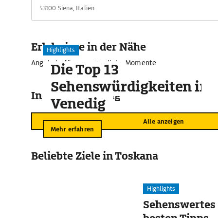
53100 Siena, Italien
Erlebnisse in der Nähe
Highlights
Angebote für unvergessliche Momente
Die Top 13
Sehenswürdigkeiten in
In der Umgebung
Venedig
Alle anzeigen
Mehr erfahren
Beliebte Ziele in Toskana
Highlights
Sehenswertes 