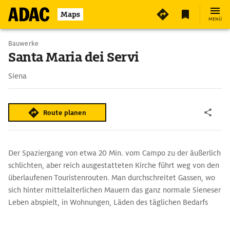
Maps
MENÜ
Bauwerke
Santa Maria dei Servi
Siena
Route planen
Der Spaziergang von etwa 20 Min. vom Campo zu der äußerlich
schlichten, aber reich ausgestatteten Kirche führt weg von den
überlaufenen Touristenrouten. Man durchschreitet Gassen, wo
sich hinter mittelalterlichen Mauern das ganz normale Sieneser
Leben abspielt, in Wohnungen, Läden des täglichen Bedarfs
und Handwerksbetrieben.
Die beschauliche Piazza Manzoni vor der Kirche dient Kindern