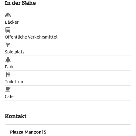
In der Nähe
als Fußballplatz und Siena-Bewunderern als friedlicher
Aussichtspunkt auf die Stadt. Im milden Abendlicht strahlt das
Zusammenspiel von rotem Backstein, gekrönt vom
Bäcker
marmorweißen Dom, Ruhe und Gelassenheit aus.
Öffentliche Verkehrsmittel
Spielplatz
Park
Toiletten
Café
Kontakt
Piazza Manzoni 5