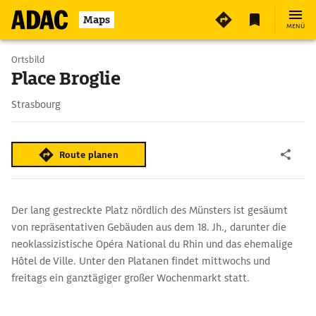
Maps
MENÜ
Ortsbild
Place Broglie
Strasbourg
Route planen
Der lang gestreckte Platz nördlich des Münsters ist gesäumt
von repräsentativen Gebäuden aus dem 18. Jh., darunter die
neoklassizistische Opéra National du Rhin und das ehemalige
Hôtel de Ville. Unter den Platanen findet mittwochs und
freitags ein ganztägiger großer Wochenmarkt statt.
In einer Grünanlage am Rand des Platzes fällt das 2000-Jahr-
Denkmal ›Aquädukt des Janus‹ auf, eine originelle Plastik des