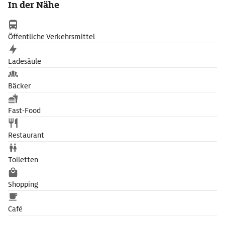
In der Nähe
Straßburger Künstlers Tomi Ungerer: Ein Januskopf blickt aus
den Resten eines römischen Aquädukts heraus und symbolisiert
auf diese Weise die römisch-französisch-deutschen Wurzeln des
Öffentliche Verkehrsmittel
Elsass.
Ladesäule
Bäcker
Fast-Food
Restaurant
Toiletten
Shopping
Café