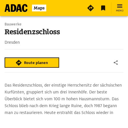
4
Maps
MENÜ
Bauwerke
Residenzschloss
Dresden
Route planen
Das Residenzschloss, der einstige Herrschersitz der sächsischen
Kurfürsten, gruppiert sich um drei Innenhöfe. Der beste
Überblick bietet sich vom 100 m hohen Hausmannsturm. Das
Schloss blieb nach dem Krieg lange Ruine, doch 1987 begann
man zu restaurieren. Heute erstrahlt das Schloss wieder in
fürstlichem Glanz. Höhepunkt des Wiederaufbaus war 2019 die
Eröffnung der originalgetreu rekonstruierten königlichen