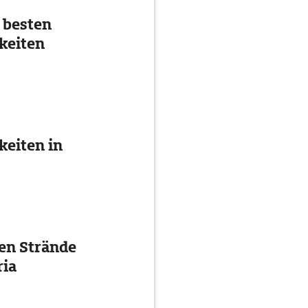
 besten
keiten
eiten in
ten Strände
ria