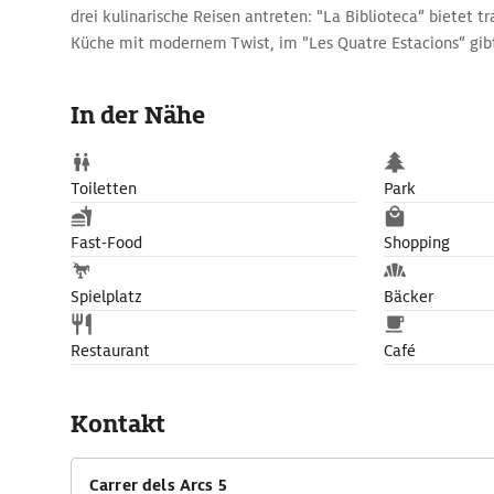
drei kulinarische Reisen antreten: "La Biblioteca“ bietet tr
Küche mit modernem Twist, im "Les Quatre Estacions“ gibt
und "La Barra“ steht für innovative japanische Gerichte. W
der spektakulären Terrasse ergattert, wird mit einem tolle
In der Nähe
und das mittelalterliche Ambiente belohnt.
Toiletten
Park
Fast-Food
Shopping
Spielplatz
Bäcker
Restaurant
Café
Kontakt
Carrer dels Arcs 5