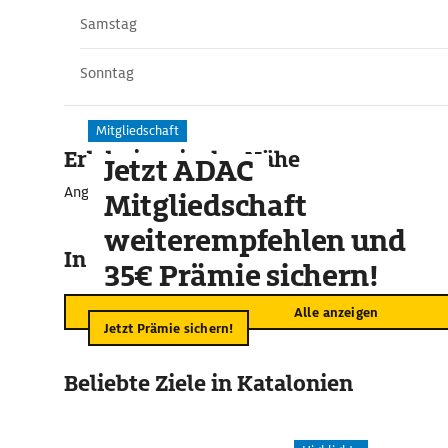
Samstag
Sonntag
Mitgliedschaft
Erlebnisse in der Nähe
Jetzt ADAC
Angebote für unvergessliche Momente
Mitgliedschaft
weiterempfehlen und
In der Umgebung
35€ Prämie sichern!
Alle anzeigen
Jetzt Prämie sichern!
Beliebte Ziele in Katalonien