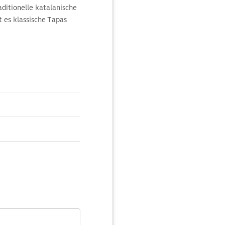
aditionelle katalanische
 es klassische Tapas
er einen Platz auf
n Blick auf die Straße