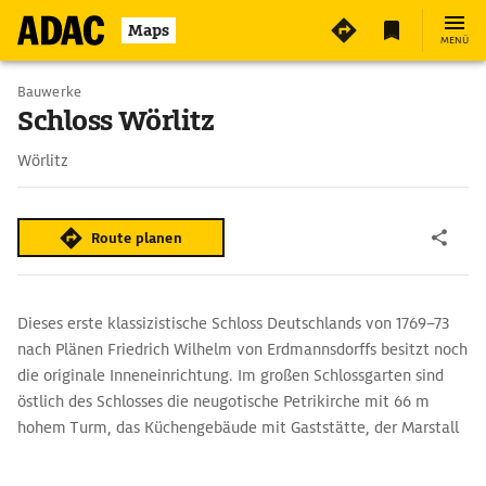
Maps
MENÜ
Bauwerke
Schloss Wörlitz
Wörlitz
Route planen
Dieses erste klassizistische Schloss Deutschlands von 1769–73
nach Plänen Friedrich Wilhelm von Erdmannsdorffs besitzt noch
die originale Inneneinrichtung. Im großen Schlossgarten sind
östlich des Schlosses die neugotische Petrikirche mit 66 m
hohem Turm, das Küchengebäude mit Gaststätte, der Marstall
und Wirtschaftsgebäude zu entdecken. Der Garten grenzt an
den Wörlitzer See, einen Altarm der Elbe. Im Osten steht noch