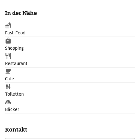
Carpaccio zeigte sich in diesen Werken äußerst detailverliebt.
Bei ›Georgs Kampf mit dem Drachen‹ etwa weisen die am
In der Nähe
Boden verstreuten angeknabberten Leichenteile auf die
Untaten des Drachens hin.
Fast-Food
Shopping
Restaurant
Café
Toiletten
Bäcker
Kontakt