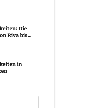
eiten: Die
on Riva bis
eiten in
zen