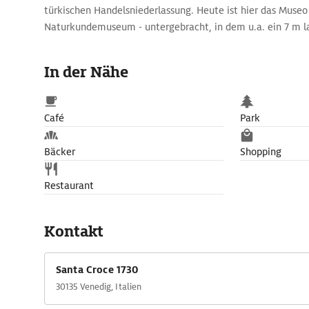
türkischen Handelsniederlassung. Heute ist hier das Museo 
Naturkundemuseum - untergebracht, in dem u.a. ein 7 m l
Skelett aus den Sümpfen der Lagune zu bestaunen ist. I
die Bewohner des Golfs von Venedig. Multimediale Effekte
In der Nähe
naturkundliche Zusammenhänge.
Café
Park
Bäcker
Shopping
Restaurant
Kontakt
Santa Croce 1730
30135 Venedig, Italien