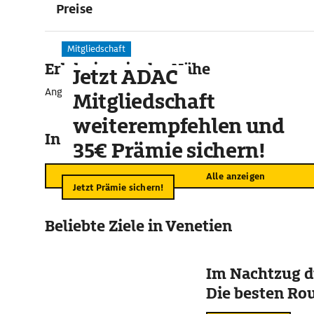
Preise
Mitgliedschaft
Erlebnisse in der Nähe
Jetzt ADAC
Angebote für unvergessliche Momente
Mitgliedschaft
weiterempfehlen und
In der Umgebung
35€ Prämie sichern!
Alle anzeigen
Jetzt Prämie sichern!
Beliebte Ziele in Venetien
Im Nachtzug d
Die besten Ro