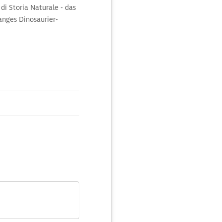
di Storia Naturale - das
anges Dinosaurier-
m Aquarium schwimmen
 veranschaulichen