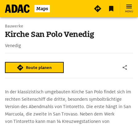
Maps
MENÜ
Bauwerke
Kirche San Polo Venedig
Venedig
Route planen
In der klassizistisch umgebauten Kirche San Polo findet sich im
rechten Seitenschiff die dritte, besonders symbolträchtige
Version des Abendmahls von Tintoretto. Die erste hängt in San
Marcuola, die zweite in San Trovaso. Neben dem Werk
von Tintoretto kann man 14 Kreuzwegstationen von
Giandomenico Tiepolo, dem Sohn des berühmteren
Giambattista Tiepolo, und fünf monumentale Gemälde von