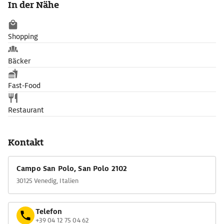
In der Nähe
Palma il Giovane bewundern.
Den Altar schmückt ein Werk von Paolo Veronese, Die
Vermählung der Jungfrau Maria, den zweiten Altar
Shopping
Giambattista Tiepolos bekanntes Werk Die Jungfrau erscheint
Sankt Johannes Nepomuk (1754).
Bäcker
Fast-Food
Restaurant
Kontakt
Campo San Polo, San Polo 2102
30125 Venedig, Italien
Telefon
+39 04 12 75 04 62