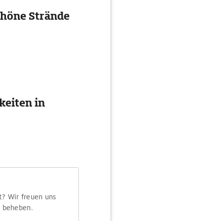
chöne Strände
eiten in
t? Wir freuen uns
m beheben.