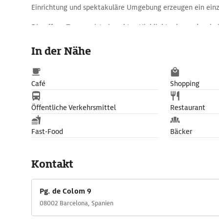
Einrichtung und spektakuläre Umgebung erzeugen ein einz
Die offene Terrasse ist ein echtes Highlight – besonders b
wenn die Skyline Barcelonas in goldenes Licht getaucht wi
In der Nähe
Sommerwochenenden sorgen die besten DJs der Stadt für
Natürlich gibt es fabelhafte Cocktails und raffinierte Snack
Erlebnis kulinarisch untermalen.
Café
Shopping
Öffentliche Verkehrsmittel
Restaurant
Fast-Food
Bäcker
Kontakt
Pg. de Colom 9
08002 Barcelona, Spanien