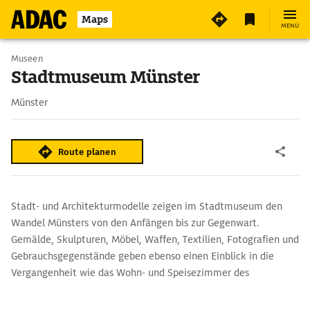
Maps
MENÜ
Museen
Stadtmuseum Münster
Münster
Route planen
Stadt- und Architekturmodelle zeigen im Stadtmuseum den
Wandel Münsters von den Anfängen bis zur Gegenwart.
Gemälde, Skulpturen, Möbel, Waffen, Textilien, Fotografien und
Gebrauchsgegenstände geben ebenso einen Einblick in die
Vergangenheit wie das Wohn- und Speisezimmer des
Jugendstilkünstlers Bernhard Pankok (1906/07), ein originaler
Kolonialwarenladen von 1911 oder ein Café im Stil der 1950er-