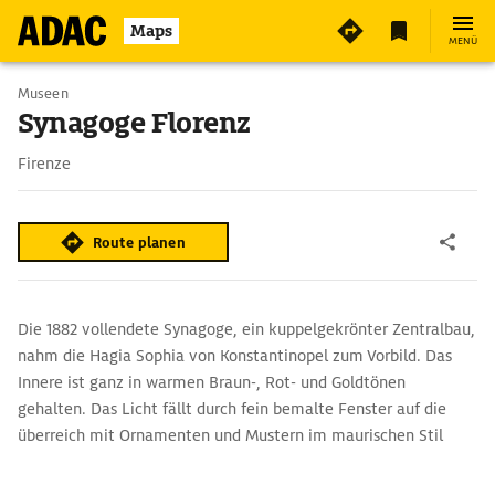
Maps
MENÜ
Museen
Synagoge Florenz
Firenze
Route planen
Die 1882 vollendete Synagoge, ein kuppelgekrönter Zentralbau,
nahm die Hagia Sophia von Konstantinopel zum Vorbild. Das
Innere ist ganz in warmen Braun-, Rot- und Goldtönen
gehalten. Das Licht fällt durch fein bemalte Fenster auf die
überreich mit Ornamenten und Mustern im maurischen Stil
gestalteten Wände. In Räumen des Obergeschosses
dokumentiert das Museo Ebraico die Geschichte der jüdischen