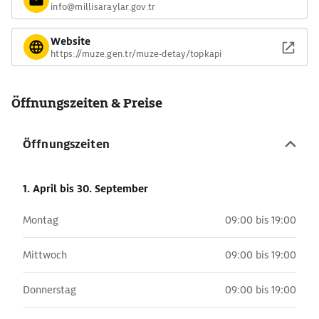
Palastmauern. Hinzu kamen Tausende Bedienstete. Größte
info@millisaraylar.gov.tr
Attraktionen sind der Harem, die Schatzkammer und die in der
einstigen Palastküche untergebrachte Porzellansammlung.
Website
https://muze.gen.tr/muze-detay/topkapi
Öffnungszeiten & Preise
Öffnungszeiten
1. April
bis 30. September
Montag
09:00 bis 19:00
Mittwoch
09:00 bis 19:00
Donnerstag
09:00 bis 19:00