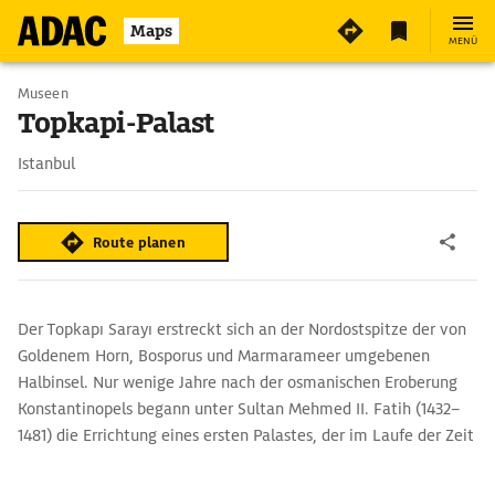
Maps
MENÜ
Museen
Topkapi-Palast
Istanbul
Route planen
Der Topkapı Sarayı erstreckt sich an der Nordostspitze der von
Goldenem Horn, Bosporus und Marmarameer umgebenen
Halbinsel. Nur wenige Jahre nach der osmanischen Eroberung
Konstantinopels begann unter Sultan Mehmed II. Fatih (1432–
1481) die Errichtung eines ersten Palastes, der im Laufe der Zeit
immer wieder umgebaut und erweitert wurde und 400 Jahre
lang das Machtzentrum des Osmanischen Reichs war. Hier