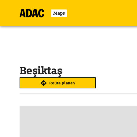
Maps
Beşiktaş
Route planen