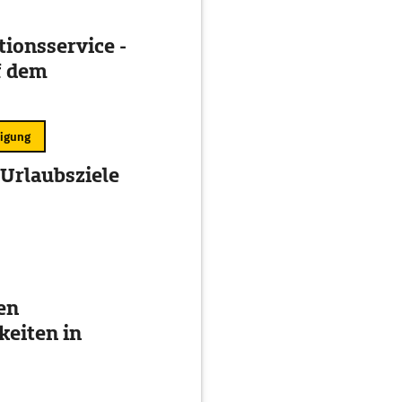
ionsservice -
f dem
ligung
 Urlaubsziele
en
eiten in