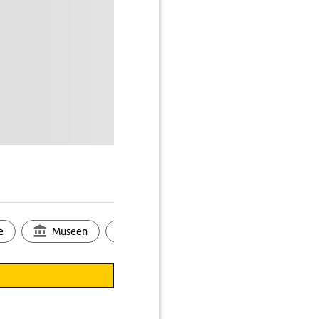
e
Museen
Ortsbild
Touren
Ges