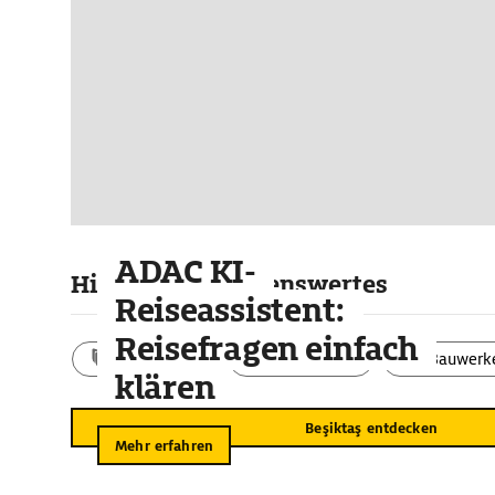
ADAC KI-
Highlights & Sehenswertes
Reiseassistent:
Reisefragen einfach
Aktivitäten
Landschaft
Bauwerk
klären
Beşiktaş entdecken
Mehr erfahren