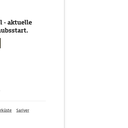
 - aktuelle
ubsstart.
g
rküste
Sariyer