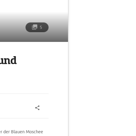
5
und
er der Blauen Moschee