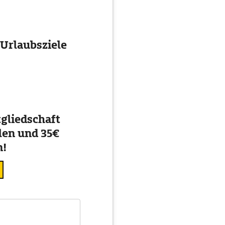
 Urlaubsziele
gliedschaft
en und 35€
n!