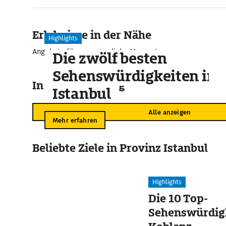
Erlebnisse in der Nähe
Highlights
Angebote für unvergessliche Momente
Die zwölf besten
Sehenswürdigkeiten in
In der Umgebung
Istanbul
Alle anzeigen
Mehr erfahren
Beliebte Ziele in Provinz Istanbul
Highlights
Die 10 Top-
Sehenswürdigk