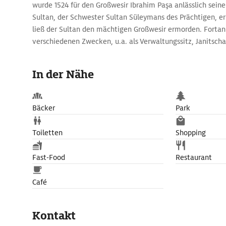
wurde 1524 für den Großwesir Ibrahim Paşa anlässlich sein
Sultan, der Schwester Sultan Süleymans des Prächtigen, er
ließ der Sultan den mächtigen Großwesir ermorden. Fortan 
verschiedenen Zwecken, u.a. als Verwaltungssitz, Janitscha
Textilmanufaktur und Gefängnis. Seit 1983 beherbergt er 
und Islamische Kunst (Türk ve İslam Eserleri Müzesi).
In der Nähe
Mit seinen unverputzten Mauern aus roh behauenen Steine
nüchtern und trutzig. Die Sammlungen im Inneren, Koranha
Holzschnitz- und Steinarbeiten, Keramik, Schmuck, sind je
Bäcker
Park
Schönheit. In einer Vitrine funkelt ein trojanisches Golda
Jahrtausend v. Chr., in einer anderen beeindruckt ein farb
Toiletten
Shopping
Koran. Weltruhm genießen die rund 1700 kostbaren – gek
Teppiche teils monumentalen Ausmaßes. Die ethnografisch
Fast-Food
Restaurant
Entwicklung der Völker auf dem Gebiet der heutigen Tür
zum gutbürgerlichen Leben in der Großstadt Istanbul.
Café
Auf der Terrasse über dem Eingang bietet das Museumsca
einen schönen Blick über den At Meydanı und die Minarett
Kontakt