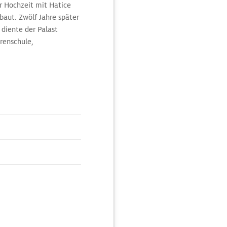
er Hochzeit mit Hatice
baut. Zwölf Jahre später
diente der Palast
renschule,
das Museum für Türkische
n wirkt der Palast
ndschriften,
doch von erlesener
rmband aus dem 3.
enfrohes Blatt aus dem
nüpften und gewebten –
e Abteilung verfolgt die
kei vom Nomadentum bis
fé Entspannung und
e der Blauen Moschee.