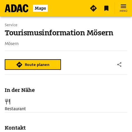
4
Maps
MENÜ
Service
Tourismusinformation Mösern
Mösern
Route planen
In der Nähe
Restaurant
Kontakt